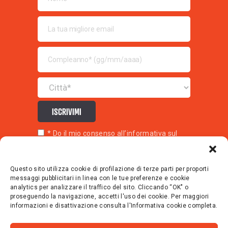
ISCRIVIMI
* Do il mio consenso all’
informativa sul
trattamento dei dati personali.
Questo sito utilizza cookie di profilazione di terze parti per proporti
messaggi pubblicitari in linea con le tue preferenze e cookie
Berberè Srl
analytics per analizzare il traffico del sito. Cliccando “OK" o
Via Baldassarre Carrati 1, 40137 Bologna
proseguendo la navigazione, accetti l'uso dei cookie. Per maggiori
PI 03066661202
informazioni e disattivazione consulta l'Informativa cookie completa.