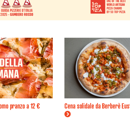
romo pranzo a 12 €
Cena solidale da Berberè Eus