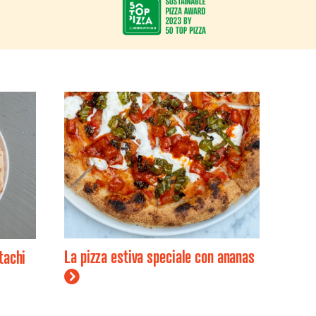
La pizza estiva speciale con ananas
tachi