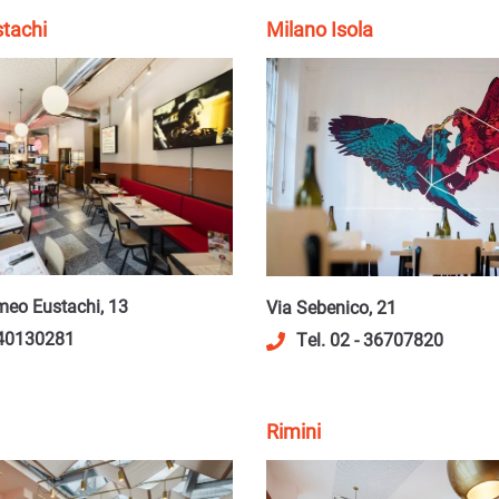
tachi
Milano Isola
meo Eustachi, 13
Via Sebenico, 21
 40130281
Tel. 02 - 36707820
Rimini