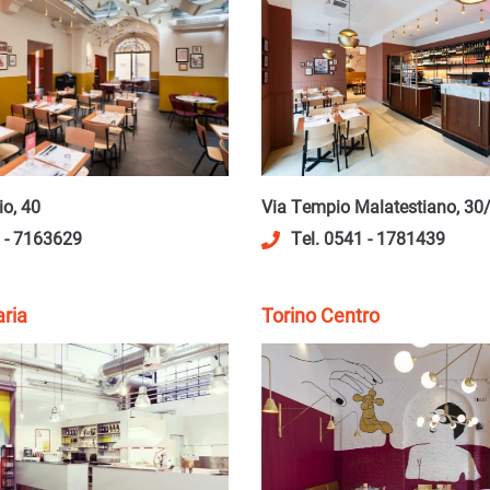
io, 40
Via Tempio Malatestiano, 30
9 - 7163629
Tel. 0541 - 1781439
aria
Torino Centro