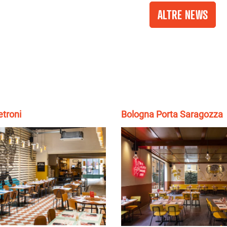
ALTRE NEWS
troni
Bologna Porta Saragozza