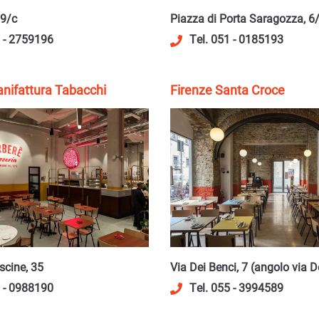
 9/c
Piazza di Porta Saragozza, 6
1 - 2759196
Tel. 051 - 0185193
nifattura Tabacchi
Firenze Santa Croce
Via Dei Benci, 7 (angolo via D
scine, 35
Tel. 055 - 3994589
5 - 0988190